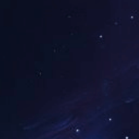
晓
引导
例如
现役三大足球明星
竞争
的辉煌成就与未来
展望分析
同时
神和
内地电影与足球明
星空
星交汇的魅力排行
榜揭示了谁才是真
4、
正的双栖巨星
随着
推动
纳兰足球明星人物
体水
盘点及其在足球界
的影响力分析
与此
如，
国际足球明星英文
民对
名大揭秘你知道多
Tota
少位球星的真实名