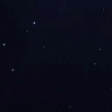
语电竞行业引领者✅🏆
介绍星
『zjjcsclgs.com』🏆✅是世界顶级
真人游戏让生活更精彩!星空电竞为
体育热
国内游戏玩家打造的全球最顶级乐
体育明
趣游戏APP,提供下载、入口、首
页、平台、登陆、官网、二十四小
服务方
时专属客服在线服务!全球最安全,最
交流星
信誉,最公平的平台运营商!
铜陵市泛辱镇434号
电话: 15552575429
邮箱: oznlzt@126.com
C