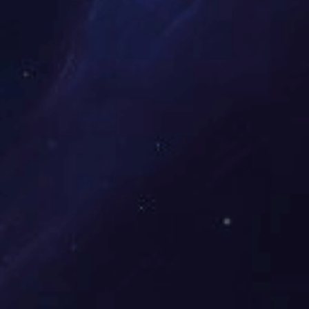
ss different regions and backgrounds, thus enhancing the 
：
所述，白人足球明星不仅在场上创造奇迹，也在场外产生重大影
同时利用个人魅力为社会贡献力量。在商业化日益增强的大环境
，让更多的人了解并喜爱这项运动。
tter in terms of individual achievements or collective gro
tball stars have played an irreplaceable role.
继续书写属于自己的辉煌篇章，引领世界风潮。
星化身可爱动漫角色的奇幻世界探险之旅