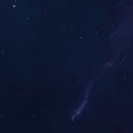
白人
全球最帅足球明星
诺·
50人照片大赏展现
奖项
魅力与风采的足球
此外
界男神们
来的
的领
深圳网球队的战术
掌控与失误分析：
成败背后的深层原
因探讨
叫哈什么的足球明
星背后的故事与成
就揭秘
武汉羽毛球队反击
战术深度解析与实
战应用探讨