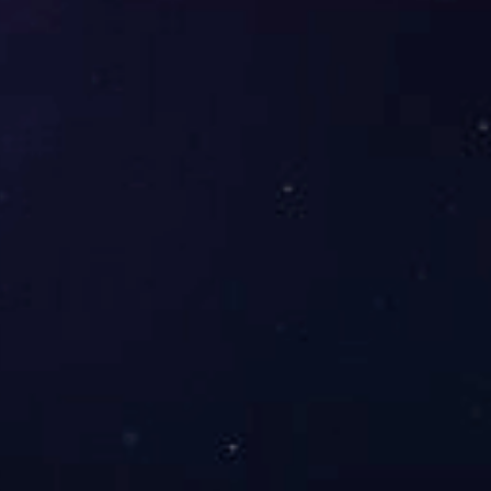
星与美甲艺术的完美结合展现女孩时尚魅力与个性风采
网站地图
页
XML