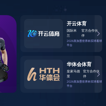
立即预约
p