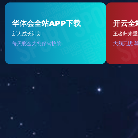
白
20
本文
员的
代言
少年
造了
最新资讯
1、