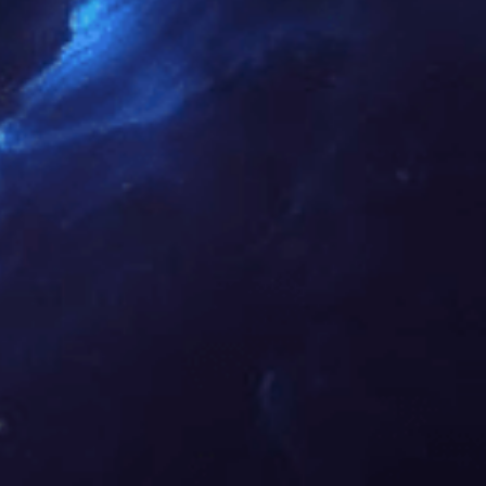
与友爱的理念。这对于倡导公平
，从而推动社会进步。
对挑战。他们所展现出的奋斗精
实基础。
球发展产生深远影响。他们不仅
国家之间可以互相学习，提高整
流入使得整个行业更加繁荣。例
观众前来观看赛事，加深当地人
enomenon that binds fans