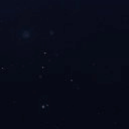
空电竞
点
星
向
空电竞app
opyright ©
星空电竞(StarSky Sports)官网-华语电竞行业引领