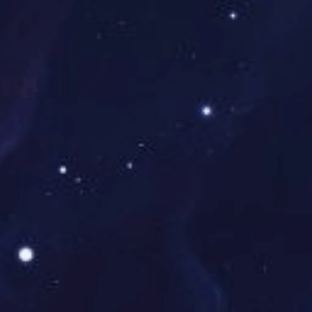
，这些白人明星球员不仅在个人职业生涯中取得巨大成功，也为
的精彩表现，更是让全世界为之倾倒。
商业价值及广告代言
社交媒体的发展，许多白人球星已经成为全球知名品牌的重要代
等多个国际品牌合作，其广告形象深入人心，使得他的商业价值
高的人气，与众多奢侈品牌建立合作关系，甚至推出自己的产品线
商业价值不仅体现在个人收益上，还促进了球队和联赛的发展。
升了该联赛的整体竞争力，也吸引了大量赞助商关注，从而带来
，这些白人足球明星通过自身影响力，不仅提升了个人财富，同
济效益，为未来更多年轻运动员提供机会。
社会文化层面的影响
体育成绩和商业价值外，这些白人足球明星还具有重要的社会文
对青少年有着极大的号召力。从社区活动到慈善事业，他们利用