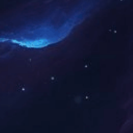
acro
字
总结
综上
己，
受众
导航
No ma
介绍星空电竞
foo
们将
体育热点
体育明星
服务方向
上一篇
足球明
交流星空电竞app