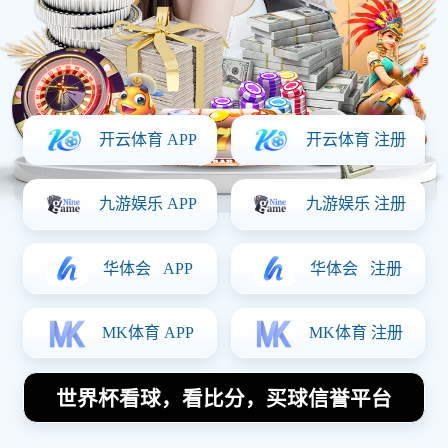
最新资讯
全球最帅足球明星50人照片大赏展
现魅力与风采的足球界男神们
深圳网球队的战术掌控与失误分
析：成败背后的深层原因探讨
叫哈什么的足球明星背后的故事与