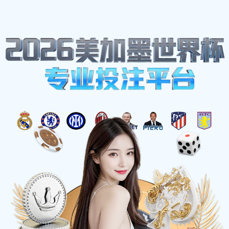
体育明星
体育明星
首页-