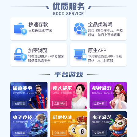
成就揭秘
武汉羽毛球队反击战术深度解析与
实战应用探讨
假如我是一名足球明星我将如何改
变世界与球迷的生活
上海排球队稳居最新排球状态
TOP10榜首其他球队紧随其后争夺
激烈
足球明星们的圣诞节庆祝活动与家
庭团聚的温馨时刻
重庆网球队表现卓越最新网球个人
能力排行榜前十名揭晓