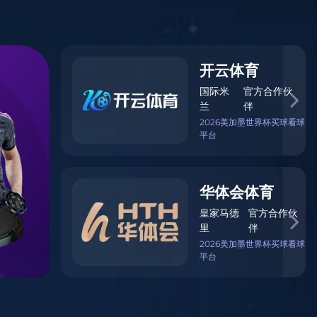
立即预约
p