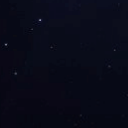
介绍星
『zjjcsclgs.com』🏆✅是世界顶级
真人游戏让生活更精彩!星空电竞为
体育热
国内游戏玩家打造的全球最顶级乐
体育明
趣游戏APP,提供下载、入口、首
页、平台、登陆、官网、二十四小
服务方
时专属客服在线服务!全球最安全,最
交流星
信誉,最公平的平台运营商!
铜陵市泛辱镇434号
电话: 15552575429
邮箱: oznlzt@126.com
C