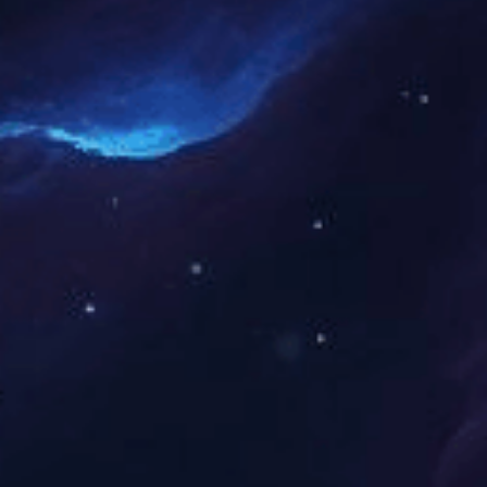
因此
字
总结
综上
到战
智慧
导航
No 
介绍星空电竞
期待
体育热点
体育明星
服务方向
上一篇
布鲁克
交流星空电竞app