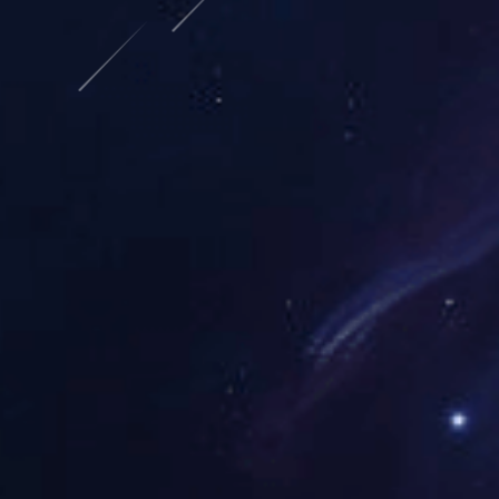
假如我是一名足球
明星我将如何改变
因此
世界与球迷的生活
2、
上海排球队稳居最
近期
新排球状态TOP10榜
力，
首其他球队紧随其
出斗
后争夺激烈
反观
去几
足球明星们的圣诞
下，
节庆祝活动与家庭
团聚的温馨时刻
综上
之一
重庆网球队表现卓
3、
越最新网球个人能
力排行榜前十名揭
哈德