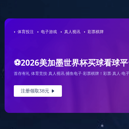
公司首页
介