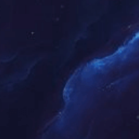
突破寻找机会。这样既能有效遏制敌方进攻，又能迅速转守为攻
场比赛中，他们很可能会强化中后卫线，有效封堵阿森纳进攻核
森纳则倾向于高位逼抢和控球传导。他们希望通过流畅配合打破
防线。这种风格要求球员之间默契配合，以及及时调整阵型应对
德时，阿森纳需要特别注意后防安全，以免被快速反击所打穿。
言之，两队各有千秋，而最终谁能在战术层面占据主动，将直接
电竞
球迷氛围与心理因素
是一项高度依赖情绪与氛围的运动，而此役无疑将吸引大量球迷
其忠实粉丝将在现场营造出浓厚的支持氛围，这对于球队士气无
取得领先，现场气氛将达到高潮，这种正能量也有助于提高球队
，对客队阿森纳而言，在客场面对如潮水般涌来的敌方支持者，
须克服这种压力，全神贯注于赛事，从而发挥出最佳水平。此外
倾斜，很容易造成集体士气下降，因此如何保持冷静至关重要。