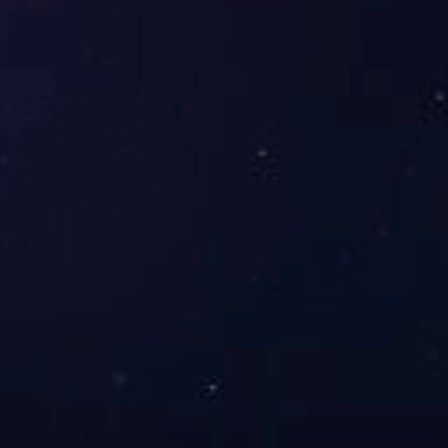
的崛起之路：从青训新星到足坛焦点的传奇旅程
网站地图
页
XML