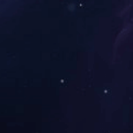
上一篇
山西太
下一篇
小黑与