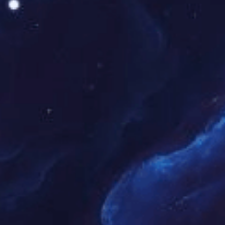
消费者对产品的热情
一种文化符号，足球不仅是比赛，更是一种生活方式。在这种背
或球员消费，无论是官方授权的产品还是非正式周边，他们都乐
消费行为反映出的是一种强烈归属感和认同感。
显示，当人们穿着自己支持球队或者偶像球员名字印在身上的装
在社交场合中获得更多关注。这种心理作用进一步增强了他们对
格稍微偏高，他们依然愿意买单，这彰显了体育文化深厚而持久
，各大品牌针对不同年龄段和群体推出相应系列，也极大激发了
足的小型球衣，为年轻人设计潮流款式等，使得各类消费者均可
、共同庆祝足球魅力与激情的大潮流。
竞(StarSky Sports)官网-华语电竞行业引领者
感受足球带来的激情
足球明星商品，不仅仅是为了拥有一个物品，更是一种参与和体
，那份骄傲与自豪油然而生。在观看比赛的时候，这件心爱的装
让所有球迷共享胜利时刻带来的欢乐。