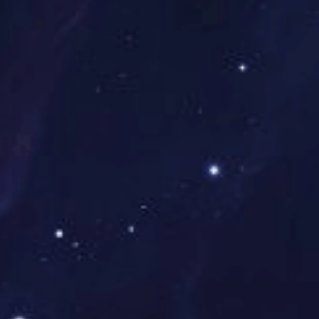
着电子商务的发展，一些小众品牌和个体设计师也得以进入市场
新和个性化为卖点，使得消费者能够获得更具特色和创意性的产
将进一步推动整个行业的发展。
购物渠道的便捷性
科技的发展使得购物变得前所未有地便捷。消费者可以通过手机
店，随时随地选购心仪的足球明星商品。同时，各大电商平台提
物体验更加顺畅。
商店也在不断优化购物环境，通过设置体验区和互动专区，让顾
一些体育用品专卖店会定期举办活动，让顾客亲临现场，与其他
这种模式既增强了顾客粘性，也提升了品牌影响力。
同时，社交媒体平台如微信、小红书等也成为新兴购物渠道，通
取真实反馈，从而帮助消费者做出更好的购买决策。这种便捷高
足球明星商品购买欲望。