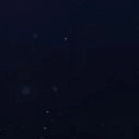
网站地图
页
XML
空电竞
点
星
向
空电竞app