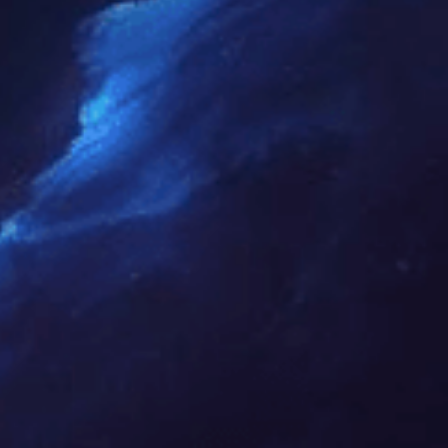
景下，很多人愿意为自己喜爱的
于花费金钱去表达自己的支持。
备时，会感到自信心倍增，同时
于相关产品消费的热情，因此即
的影响力。
市场需求。例如，为儿童推出趣
参与其中，从而形成了一股全民
验。当人们身披自己偶像球队战
备更是成为团结彼此的重要纽