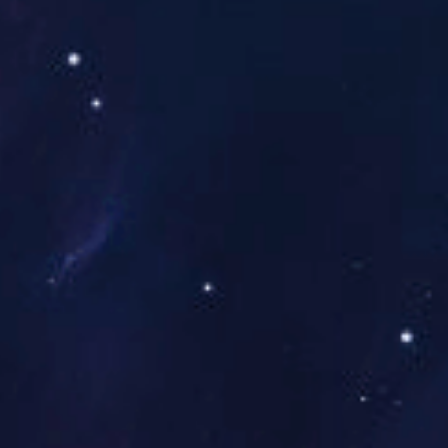
足球明星商品的多样性
全球范围内对足球运动热爱的提升，相关商品种类越来越丰富。
帽子等，几乎涵盖了所有可能需要的物品。这些商品不仅满足了
载着他们对偶像球员的崇拜与喜爱。
，各大品牌也纷纷推出限量版或签名版产品，以吸引更多忠实粉
，还能让粉丝们感受到独特的身份认同。在这种背景下，市场上
，让每一位喜欢足球的人都能找到适合自己的物品。