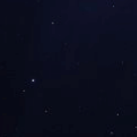
导航
公司首
星空电竞(StarSky Sports)官网-华
语电竞行业引领者✅🏆
介绍星
『zjjcsclgs.com』🏆✅是世界顶级
真人游戏让生活更精彩!星空电竞为
体育热
国内游戏玩家打造的全球最顶级乐
体育明
趣游戏APP,提供下载、入口、首
页、平台、登陆、官网、二十四小
服务方
时专属客服在线服务!全球最安全,最
交流星
信誉,最公平的平台运营商!
铜陵市泛辱镇434号