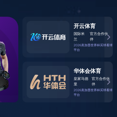
立即预约
p