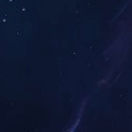
1、
全球最帅足球明星
随着
50人照片大赏展现
巾、
魅力与风采的足球
也承
界男神们
此外
价值
深圳网球队的战术
产品
掌控与失误分析：
成败背后的深层原
因探讨
叫哈什么的足球明
星背后的故事与成
就揭秘
武汉羽毛球队反击
战术深度解析与实
战应用探讨