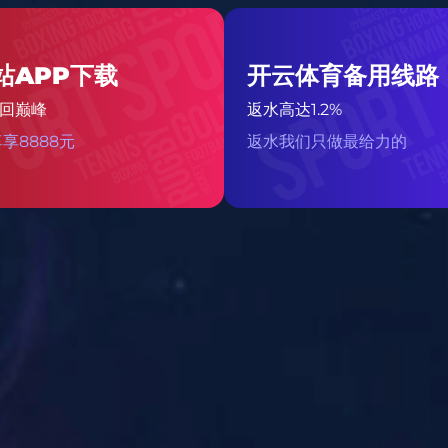
球明星商品无处不在轻松购买尽享足球魅力与激
25-12-01 17:53:20
今社会，足球已不仅仅是一项运动，而是一种文化现象。随着足
断扩大，足球明星商品也随之进入了我们的日常生活。无论是在
平台，消费者都能轻松找到各类与足球相关的商品。本文将从四
松购买尽享足球魅力与激情”的主题，包括：足球明星商品的多
消费者对产品的热情以及如何通过这些商品感受足球带来的魅力
解这一现象背后的意义。