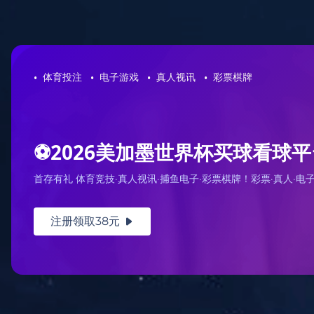
公司首页
介