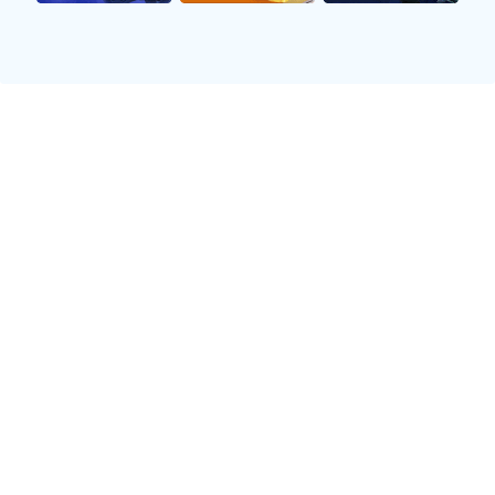
现役三大足球明星的辉煌成就与未
来展望分析
内地电影与足球明星交汇的魅力排
行榜揭示了谁才是真正的双栖巨星
纳兰足球明星人物盘点及其在足球
界的影响力分析
国际足球明星英文名大揭秘你知道
多少位球星的真实名字
导航