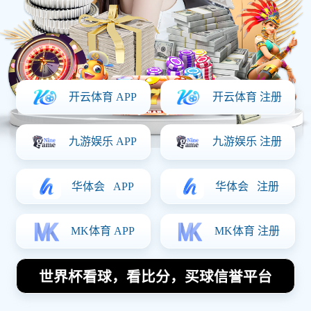
最新资讯
全球最帅足球明星50人照片大赏展
现魅力与风采的足球界男神们
深圳网球队的战术掌控与失误分
析：成败背后的深层原因探讨
叫哈什么的足球明星背后的故事与