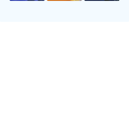
现役三大足球明星的辉煌成就与未
来展望分析
内地电影与足球明星交汇的魅力排
行榜揭示了谁才是真正的双栖巨星
纳兰足球明星人物盘点及其在足球
界的影响力分析
国际足球明星英文名大揭秘你知道
多少位球星的真实名字
导航