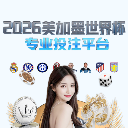
体育明星
体育明星
首页-