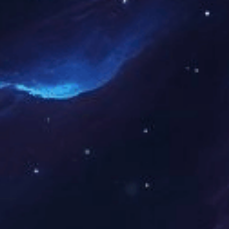
字
展望
更是
总结
综合
导航
对决
量，
介绍星空电竞
最后
体育热点
蓬勃
华！
体育明星
服务方向
交流星空电竞app
上一篇
哈里森