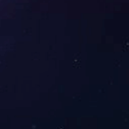
赛精彩瞬间回放视频全景解析让你重温每一个激动时刻
网站地图