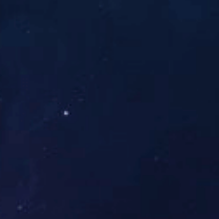
有像维纳尔杜姆这样的明星球
利亚还拥有一批年轻且富有潜力
们却有着稳固而均衡的阵容。球
带领年轻球员打出高水平比赛。