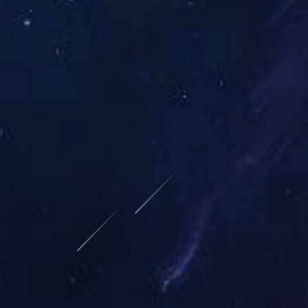
尼日
全球最帅足球明星
员，
50人照片大赏展现
的新
魅力与风采的足球
相较
界男神们
队中
同时
深圳网球队的战术
掌控与失误分析：
成败背后的深层原
因探讨
叫哈什么的足球明
星背后的故事与成
就揭秘
武汉羽毛球队反击
战术深度解析与实
战应用探讨